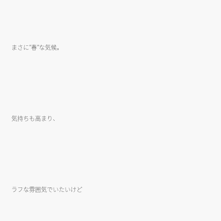
まさに”春”な気候。
気持ちも高まり、
ラフな雰囲気でいたいけど