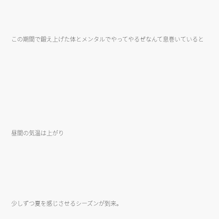
この期間で鍛え上げた体とメンタルでやってやるぜなんて息巻いていると
昼間の気温は上がり
少しずつ夏を感じさせるシーズンが到来。