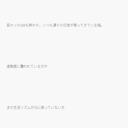
長かったGWも終わり、いつも通りの日常が帰ってきている頃。
虚無感に襲われている方や
まだ生活リズムが元に戻っていない方