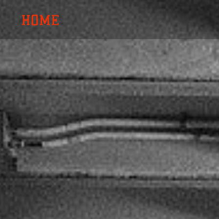
内
容
を
ス
キ
ッ
プ