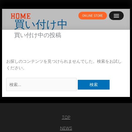
内
検
容
索
ONLINE STORE
を
対
買い付け中
ス
象:
キ
買い付け中の投稿
ッ
プ
お探しのコンテンツを見つけられませんでした。検索をお試し
ください。
TOP
NEWS