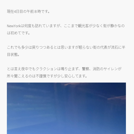
現在4日目の午前８時です。
NewYorkは何度も訪れていますが、ここまで観光客が少なく街が静かなの
は初めてです。
これでも多少は戻りつつあるとは思いますが眠らない街の代表が流石に半
目状態。
とは言え夜中でもクラクションは鳴り止まず、警察、消防のサイレンが
所々聞こえるのは不謹慎ですが少し安心してます。