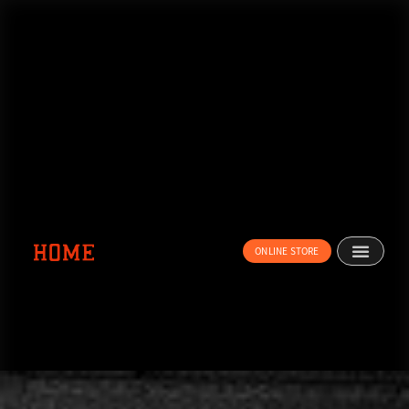
内
容
を
ス
キ
ッ
プ
ONLINE STORE