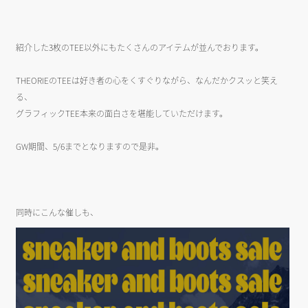
紹介した3枚のTEE以外にもたくさんのアイテムが並んでおります。
THEORIEのTEEは好き者の心をくすぐりながら、なんだかクスッと笑え
る、
グラフィックTEE本来の面白さを堪能していただけます。
GW期間、5/6までとなりますので是非。
同時にこんな催しも、